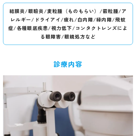
結膜炎/眼瞼炎/麦粒腫（ものもらい）/霰粒腫/ア
レルギー/ドライアイ/疲れ/
白内障/緑内障/飛蚊
症/各種眼底疾患/視力低下/コンタクトレンズによ
る眼障害/眼鏡処方など
診療内容