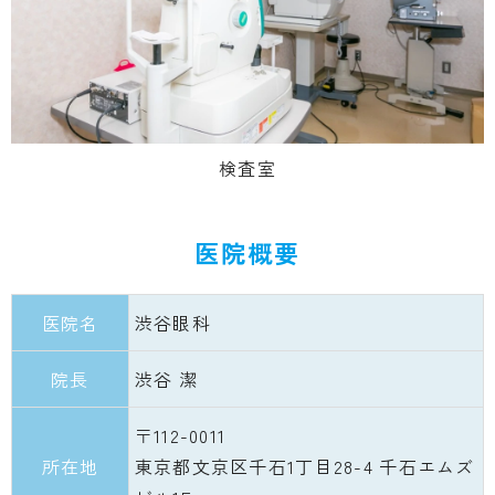
検査室
医院概要
医院名
渋谷眼科
院長
渋谷 潔
〒112-0011
所在地
東京都文京区千石1丁目28-4 千石エムズ